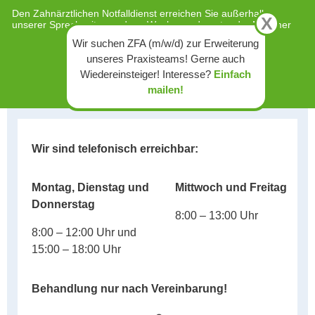
Den Zahnärztlichen Notfalldienst erreichen Sie außerhalb
X
unserer Sprechzeiten und am Wochenende unter der Nummer
01805 - 986700
Wir suchen ZFA (m/w/d) zur Erweiterung
unseres Praxisteams! Gerne auch
(14 Cent/Min. aus dem dt. Festnetz)
Wiedereinsteiger! Interesse?
Einfach
mailen!
Wir sind telefonisch erreichbar:
Montag, Dienstag und
Mittwoch und Freitag
Donnerstag
8:00 – 13:00 Uhr
8:00 – 12:00 Uhr und
15:00 – 18:00 Uhr
Behandlung nur nach Vereinbarung!